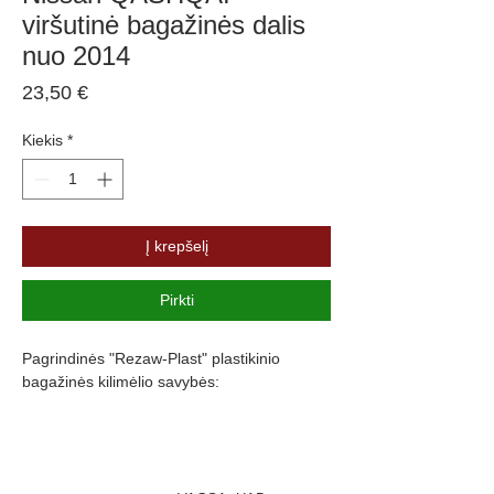
viršutinė bagažinės dalis
nuo 2014
Price
23,50 €
Kiekis
*
Į krepšelį
Pirkti
Pagrindinės "Rezaw-Plast" plastikinio
bagažinės kilimėlio savybės:
Atsparumus vandeniui, purvui ir
cheminėms medžiagoms
Pasikeitus temperatūrai išlieka lankstus