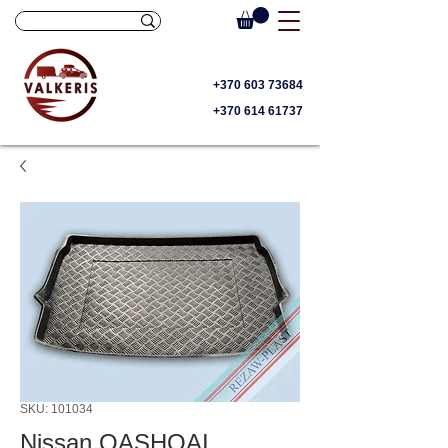
+370 603 73684
+370 614 61737
SKU: 101034
Nissan QASHQAI