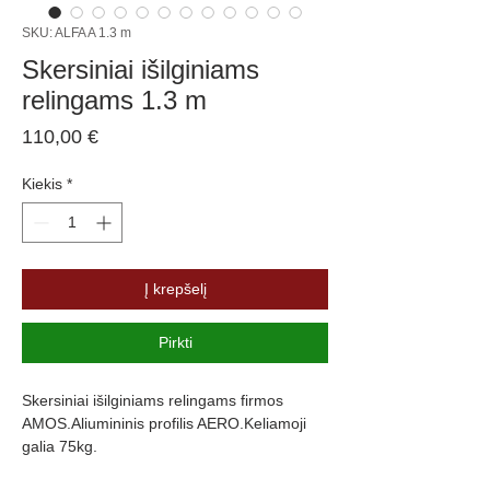
SKU: ALFA A 1.3 m
Skersiniai išilginiams
relingams 1.3 m
Price
110,00 €
Kiekis
*
Į krepšelį
Pirkti
Skersiniai išilginiams relingams firmos
AMOS.Aliumininis profilis AERO.Keliamoji
galia 75kg.
Plotis 53 mm.