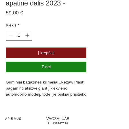
apatinė dalis 2023 -
Price
59,00 €
Kiekis
*
Į krepšelį
Pirkti
Guminiai bagažinės kilimėliai „Rezaw Plast“
pagaminti atsižvelgiant į kiekvieno
automobilio modelį, todėl jie puikiai prisitaiko
prie bagažinės formos. Kilimėlio forma
parinkta atsižvelgiant ne tik į automobilio
modelį ir kėbulo versiją, bet ir į įrangos tipą
esančia bagažinėje (pvz. atsarginis ratas,
VAGSA, UAB
APIE MUS
Į.k.:
125367279
įmontuota įrankių dėžė ir kt.).
Apie įmonę
PVM: LT253672716