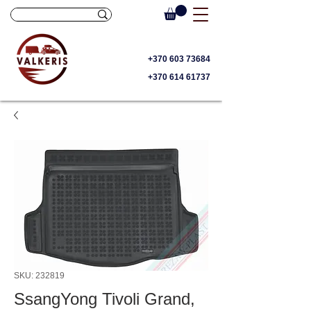
+370 603 73684
+370 614 61737
SKU: 232819
SsangYong Tivoli Grand,