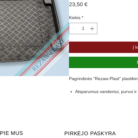
Price
23,50 €
Kiekis
*
Į k
Pagrindinės "Rezaw-Plast" plastikin
Atsparumus vandeniui, purvui 
Pasikeitus temperatūrai išlieka 
Pagamintas iš polietileno
Turi gofruotą paviršių
Aukštas 4,5 cm kraštas apsaugo 
PIE MUS
PIRKĖJO PASKYRA