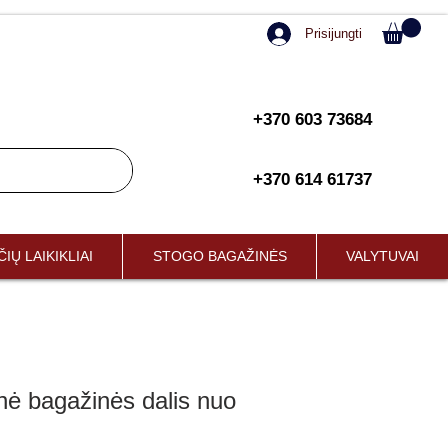
Prisijungti
+370 603 73684
+370 614 61737
IŲ LAIKIKLIAI
STOGO BAGAŽINĖS
VALYTUVAI
inė bagažinės dalis nuo