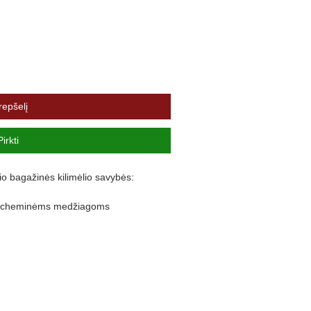
repšelį
Pirkti
io bagažinės kilimėlio savybės:
ir cheminėms medžiagoms
lankstus
nuo purvo išsiliejimo