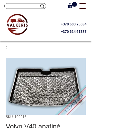
+370 603 73684
+370 614 61737
SKU: 102916
Volvo V40 apatinė