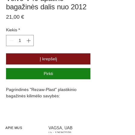
bagažinės dalis nuo 2012
Price
21,00 €
Kiekis
*
Į krepšelį
Pirkti
Pagrindinės "Rezaw-Plast" plastikinio
bagažinės kilimėlio savybės:
Atsparumus vandeniui, purvui ir
cheminėms medžiagoms
Pasikeitus temperatūrai išlieka lankstus
Pagamintas iš polietileno
VAGSA, UAB
APIE MUS
Į.k.:
125367279
Turi gofruotą paviršių