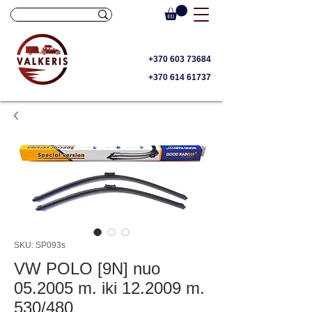
+370 603 73684
+370 614 61737
SKU: SP093s
VW POLO [9N] nuo
05.2005 m. iki 12.2009 m.
530/480