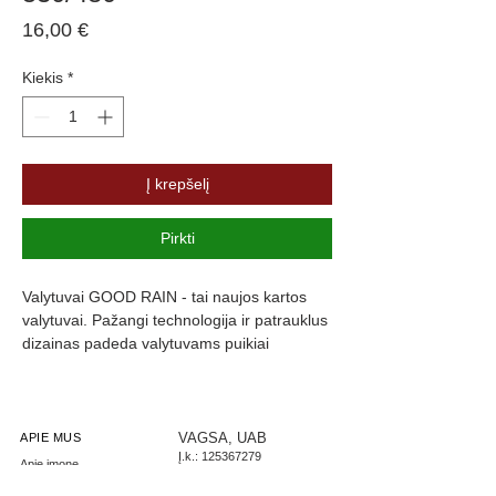
Price
16,00 €
Kiekis
*
Į krepšelį
Pirkti
Valytuvai GOOD RAIN - tai naujos kartos 
valytuvai. Pažangi technologija ir patrauklus 
dizainas padeda valytuvams puikiai 
prisitaikyti prie langų formos, kas užtikrina 
maksimalų stiklo švarumą. Valytuvų guma 
yra padengta specialia danga, kuri slopiną 
triukšmą ir užtikrina komfortą.
VAGSA, UAB
APIE MUS
Į.k.:
125367279
Apie įmonę
PVM: LT253672716
Parašykite mums
LT267300010002444085