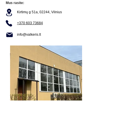
Mus rasite:
Kirtimų g 51a, 02244, Vilnius
+370 603 73684
info@valkeris.lt