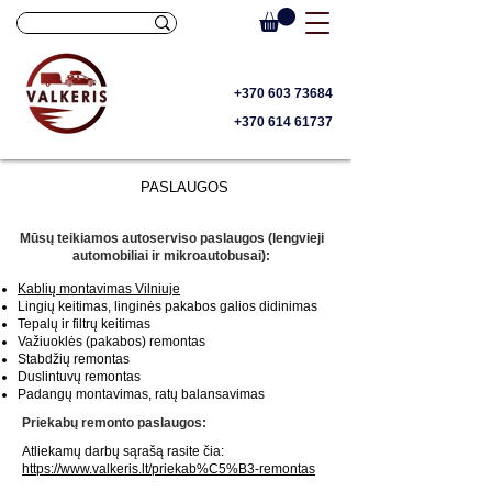
+370 603 73684
+370 614 61737
PASLAUGOS
Mūsų teikiamos autoserviso paslaugos (lengvieji
automobiliai ir mikroautobusai):
Kablių montavimas Vilniuje
Lingių keitimas, linginės pakabos galios didinimas
Tepalų ir filtrų keitimas
Važiuoklės (pakabos) remontas
Stabdžių remontas
Duslintuvų remontas
Padangų montavimas, ratų balansavimas
Priekabų remonto paslaugos:
Atliekamų darbų sąrašą rasite čia:
https://www.valkeris.lt/priekab%C5%B3-remontas