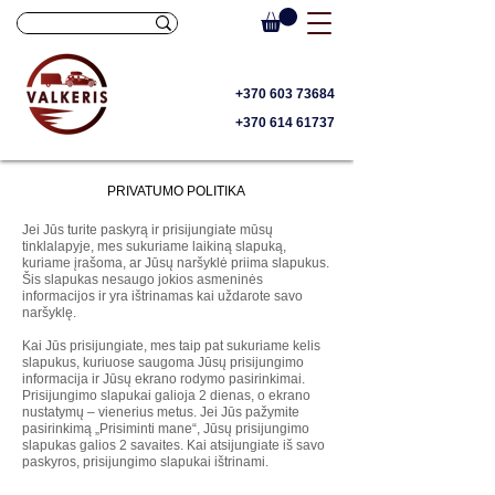
+370 603 73684
+370 614 61737
PRIVATUMO POLITIKA
Jei Jūs turite paskyrą ir prisijungiate mūsų
tinklalapyje, mes sukuriame laikiną slapuką,
kuriame įrašoma, ar Jūsų naršyklė priima slapukus.
Šis slapukas nesaugo jokios asmeninės
informacijos ir yra ištrinamas kai uždarote savo
naršyklę.
Kai Jūs prisijungiate, mes taip pat sukuriame kelis
slapukus, kuriuose saugoma Jūsų prisijungimo
informacija ir Jūsų ekrano rodymo pasirinkimai.
Prisijungimo slapukai galioja 2 dienas, o ekrano
nustatymų – vienerius metus. Jei Jūs pažymite
pasirinkimą „Prisiminti mane“, Jūsų prisijungimo
slapukas galios 2 savaites. Kai atsijungiate iš savo
paskyros, prisijungimo slapukai ištrinami.
Kabliai
automobiliams Kilimėliai Pagal Automobilį