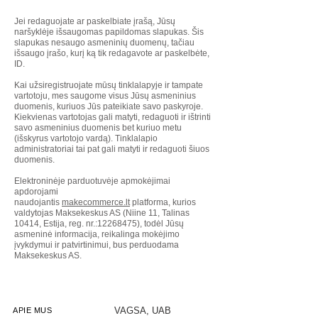
VARIKLIO APSAUGOS BEI POSPARNIAI
Jei redaguojate ar paskelbiate įrašą, Jūsų
naršyklėje išsaugomas papildomas slapukas. Šis
slapukas nesaugo asmeninių duomenų, tačiau
išsaugo įrašo, kurį ką tik redagavote ar paskelbėte,
ID.
Kai užsiregistruojate mūsų tinklalapyje ir tampate
vartotoju, mes saugome visus Jūsų asmeninius
duomenis, kuriuos Jūs pateikiate savo paskyroje.
Kiekvienas vartotojas gali matyti, redaguoti ir ištrinti
savo asmeninius duomenis bet kuriuo metu
(išskyrus vartotojo vardą). Tinklalapio
administratoriai tai pat gali matyti ir redaguoti šiuos
duomenis.
Elektroninėje parduotuvėje apmokėjimai
apdorojami
naudojantis
makecommerce.lt
platforma, kurios
valdytojas Maksekeskus AS (Niine 11, Talinas
10414, Estija, reg. nr.:
12268475)
, todėl Jūsų
asmeninė informacija, reikalinga mokėjimo
įvykdymui ir patvirtinimui, bus perduodama
Maksekeskus AS.
VAGSA, UAB
APIE MUS