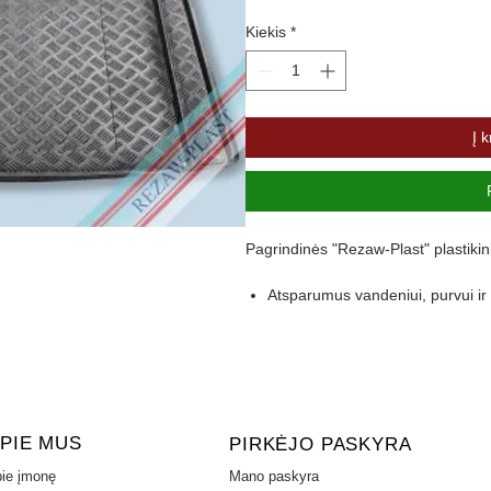
Kiekis
*
Į k
Pagrindinės "Rezaw-Plast" plastikin
Atsparumus vandeniui, purvui 
Pasikeitus temperatūrai išlieka 
Pagamintas iš polietileno
Turi gofruotą paviršių
Aukštas 4,5 cm kraštas apsaugo 
PIE MUS
PIRKĖJO PASKYRA
ie įmonę
Mano paskyra