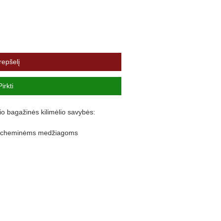
repšelį
Pirkti
io bagažinės kilimėlio savybės:
ir cheminėms medžiagoms
lankstus
nuo purvo išsiliejimo