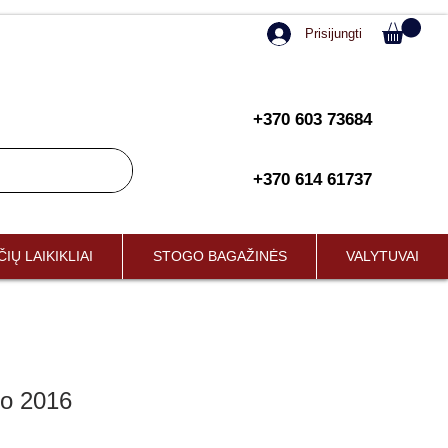
Prisijungti
+370 603 73684
+370 614 61737
IŲ LAIKIKLIAI
STOGO BAGAŽINĖS
VALYTUVAI
uo 2016