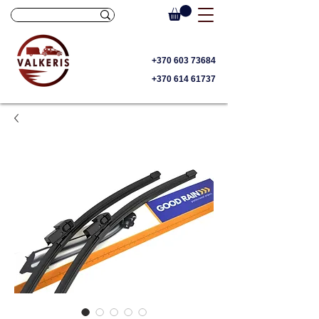
+370 603 73684
+370 614 61737