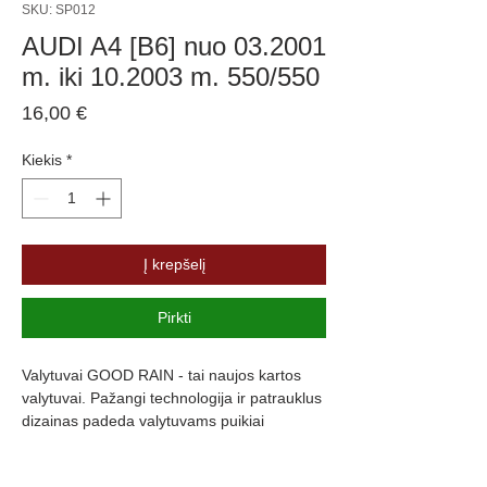
SKU: SP012
AUDI A4 [B6] nuo 03.2001
m. iki 10.2003 m. 550/550
Price
16,00 €
Kiekis
*
Į krepšelį
Pirkti
Valytuvai GOOD RAIN - tai naujos kartos 
valytuvai. Pažangi technologija ir patrauklus 
dizainas padeda valytuvams puikiai 
prisitaikyti prie langų formos, kas užtikrina 
maksimalų stiklo švarumą. Valytuvų guma 