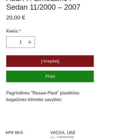
Sedan 11/2000 – 2007
Price
20,00 €
Kiekis
*
Į krepšelį
Pirkti
Pagrindinės "Rezaw-Plast" plastikinio
bagažinės kilimėlio savybės:
Atsparumus vandeniui, purvui ir
cheminėms medžiagoms
Pasikeitus temperatūrai išlieka lankstus
Pagamintas iš polietileno
VAGSA, UAB
APIE MUS
Į.k.:
125367279
Turi gofruotą paviršių