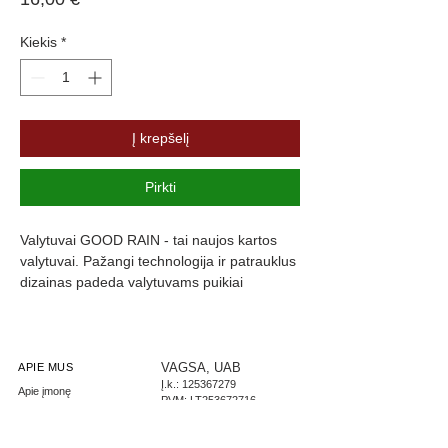
Kiekis
*
Į krepšelį
Pirkti
Valytuvai GOOD RAIN - tai naujos kartos 
valytuvai. Pažangi technologija ir patrauklus 
dizainas padeda valytuvams puikiai 
prisitaikyti prie langų formos, kas užtikrina 
maksimalų stiklo švarumą. Valytuvų guma 
yra padengta specialia danga, kuri slopiną 
triukšmą ir užtikrina komfortą.
VAGSA, UAB
APIE MUS
Į.k.:
125367279
Apie įmonę
PVM: LT253672716
Parašykite mums
LT267300010002444085
Didmeninė prekyba
AB Swedbank