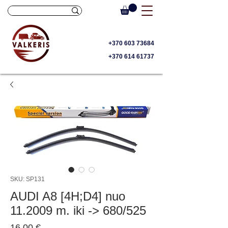
+370 603 73684
+370 614 61737
SKU: SP131
AUDI A8 [4H;D4] nuo
11.2009 m. iki -> 680/525
Price
16,00 €