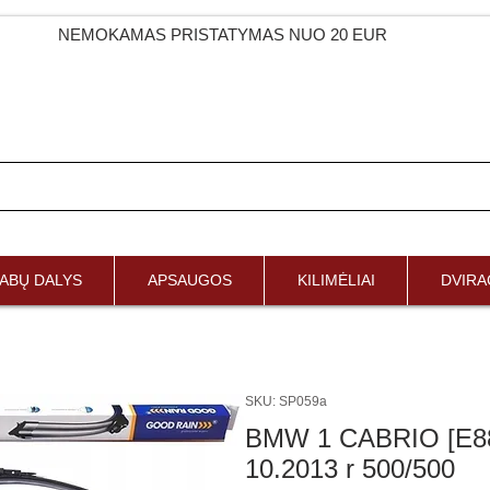
NEMOKAMAS PRISTATYMAS NUO 20 EUR
ABŲ DALYS
APSAUGOS
KILIMĖLIAI
DVIRAČ
SKU: SP059a
BMW 1 CABRIO [E88]
10.2013 r 500/500