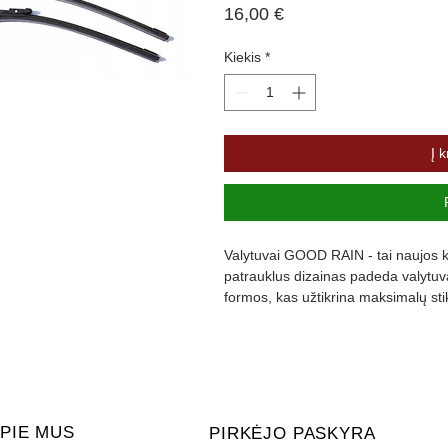
Price
16,00 €
Kiekis
*
Į k
Valytuvai GOOD RAIN - tai naujos ka
patrauklus dizainas padeda valytuvam
formos, kas užtikrina maksimalų st
padengta specialia danga, kuri slopi
PIE MUS
PIRKĖJO PASKYRA