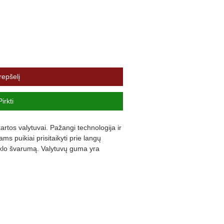
repšelį
Pirkti
rtos valytuvai. Pažangi technologija ir 
s puikiai prisitaikyti prie langų 
iklo švarumą. Valytuvų guma yra 
ną triukšmą ir užtikrina komfortą.