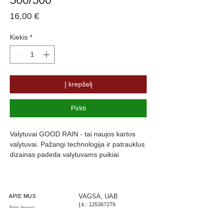
Price
16,00 €
Kiekis
*
Į krepšelį
Pirkti
Valytuvai GOOD RAIN - tai naujos kartos 
valytuvai. Pažangi technologija ir patrauklus 
dizainas padeda valytuvams puikiai 
prisitaikyti prie langų formos, kas užtikrina 
maksimalų stiklo švarumą. Valytuvų guma 
yra padengta specialia danga, kuri slopiną 
triukšmą ir užtikrina komfortą.
VAGSA, UAB
APIE MUS
Į.k.:
125367279
Apie įmonę
PVM: LT253672716
Parašykite mums