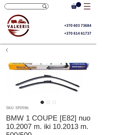
+370 603 73684
+370 614 61737
SKU: SP059b
BMW 1 COUPE [E82] nuo
10.2007 m. iki 10.2013 m.
500/500