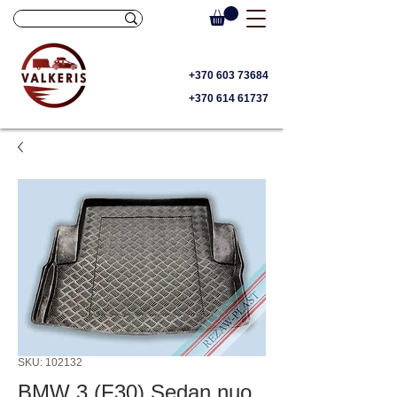
+370 603 73684
+370 614 61737
SKU: 102132
BMW 3 (F30) Sedan nuo