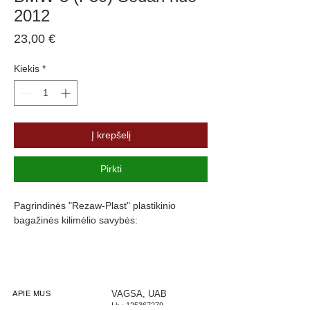
2012
Price
23,00 €
Kiekis
*
Į krepšelį
Pirkti
Pagrindinės "Rezaw-Plast" plastikinio
bagažinės kilimėlio savybės:
Atsparumus vandeniui, purvui ir
cheminėms medžiagoms
Pasikeitus temperatūrai išlieka lankstus
Pagamintas iš polietileno
VAGSA, UAB
APIE MUS
Į.k.:
125367279
Turi gofruotą paviršių