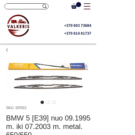
+370 603 73684
+370 614 61737
SKU: SP002
BMW 5 [E39] nuo 09.1995
m. iki 07.2003 m. metal.
650/550