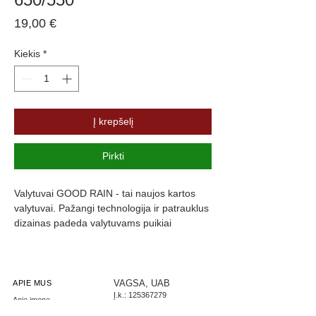
Price
19,00 €
Kiekis
*
Į krepšelį
Pirkti
Valytuvai GOOD RAIN - tai naujos kartos 
valytuvai. Pažangi technologija ir patrauklus 
dizainas padeda valytuvams puikiai 
prisitaikyti prie langų formos, kas užtikrina 
maksimalų stiklo švarumą. Valytuvų guma 
yra padengta specialia danga, kuri slopiną 
triukšmą ir užtikrina komfortą.
VAGSA, UAB
APIE MUS
Į.k.:
125367279
Apie įmonę
PVM: LT253672716
Parašykite mums