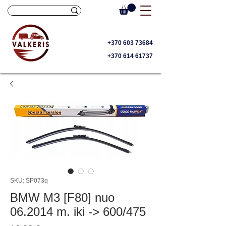
+370 603 73684
+370 614 61737
SKU: SP073q
BMW M3 [F80] nuo
06.2014 m. iki -> 600/475