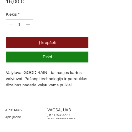
Price
16,00 €
Kiekis
*
Į krepšelį
Pirkti
Valytuvai GOOD RAIN - tai naujos kartos 
valytuvai. Pažangi technologija ir patrauklus 
dizainas padeda valytuvams puikiai 
prisitaikyti prie langų formos, kas užtikrina 
maksimalų stiklo švarumą. Valytuvų guma 
yra padengta specialia danga, kuri slopiną 
triukšmą ir užtikrina komfortą.
VAGSA, UAB
APIE MUS
Į.k.:
125367279
Apie įmonę
PVM: LT253672716
Parašykite mums
LT267300010002444085
Didmeninė prekyba
AB Swedbank