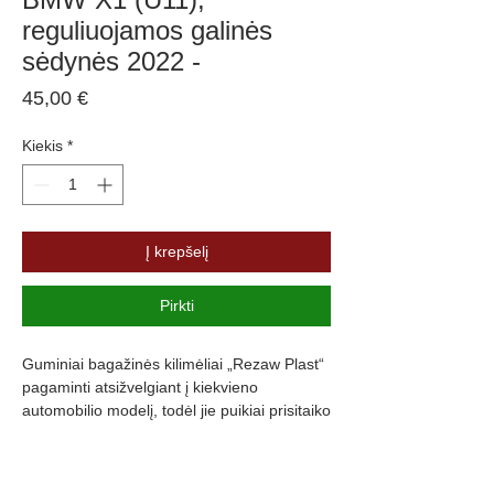
reguliuojamos galinės
sėdynės 2022 -
Price
45,00 €
Kiekis
*
Į krepšelį
Pirkti
Guminiai bagažinės kilimėliai „Rezaw Plast“
pagaminti atsižvelgiant į kiekvieno
automobilio modelį, todėl jie puikiai prisitaiko
prie bagažinės formos. Kilimėlio forma
parinkta atsižvelgiant ne tik į automobilio
modelį ir kėbulo versiją, bet ir į įrangos tipą