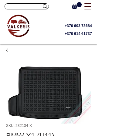
+370 603 73684
+370 614 61737
SKU: 232134-X
BMW X1 (U11),