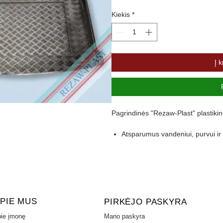
Kiekis
*
Į k
Pagrindinės "Rezaw-Plast" plastikin
Atsparumus vandeniui, purvui 
Pasikeitus temperatūrai išlieka 
Pagamintas iš polietileno
Turi gofruotą paviršių
Aukštas 4,5 cm kraštas apsaugo 
PIE MUS
PIRKĖJO PASKYRA
ie įmonę
Mano paskyra