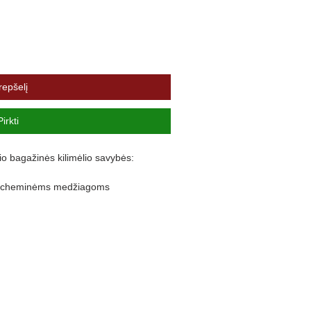
repšelį
Pirkti
io bagažinės kilimėlio savybės:
ir cheminėms medžiagoms
lankstus
nuo purvo išsiliejimo