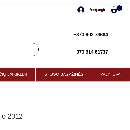
Prisijungti
+370 603 73684
+370 614 61737
IŲ LAIKIKLIAI
STOGO BAGAŽINĖS
VALYTUVAI
uo 2012