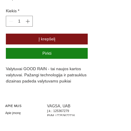
Kiekis
*
Į krepšelį
Pirkti
Valytuvai GOOD RAIN - tai naujos kartos 
valytuvai. Pažangi technologija ir patrauklus 
dizainas padeda valytuvams puikiai 
prisitaikyti prie langų formos, kas užtikrina 
maksimalų stiklo švarumą. Valytuvų guma 
yra padengta specialia danga, kuri slopiną 
triukšmą ir užtikrina komfortą.
VAGSA, UAB
APIE MUS
Į.k.:
125367279
Apie įmonę
PVM: LT253672716
Parašykite mums
LT267300010002444085
Didmeninė prekyba
AB Swedbank
Tel.: +370 603 73684
PIRKĖJO PASKYRA