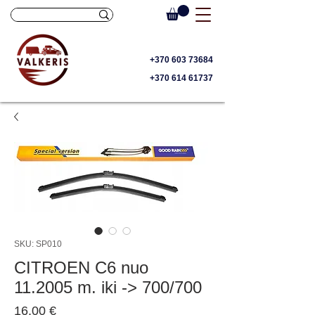
+370 603 73684
+370 614 61737
SKU: SP010
CITROEN C6 nuo
11.2005 m. iki -> 700/700
Price
16,00 €