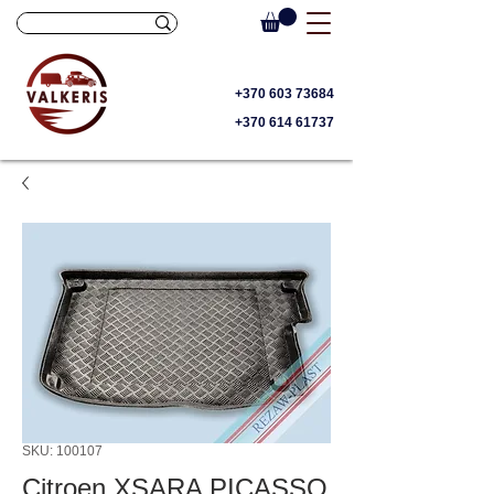
+370 603 73684
+370 614 61737
SKU: 100107
Citroen XSARA PICASSO