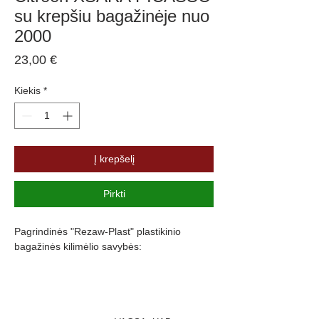
su krepšiu bagažinėje nuo
2000
Price
23,00 €
Kiekis
*
Į krepšelį
Pirkti
Pagrindinės "Rezaw-Plast" plastikinio
bagažinės kilimėlio savybės:
Atsparumus vandeniui, purvui ir
cheminėms medžiagoms
Pasikeitus temperatūrai išlieka lankstus