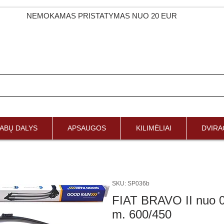
NEMOKAMAS PRISTATYMAS NUO 20 EUR
ABŲ DALYS
APSAUGOS
KILIMĖLIAI
DVIRAČ
SKU: SP036b
FIAT BRAVO II nuo 0
m. 600/450