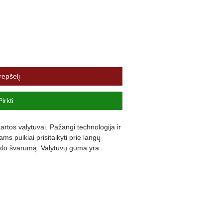
repšelį
Pirkti
rtos valytuvai. Pažangi technologija ir 
s puikiai prisitaikyti prie langų 
iklo švarumą. Valytuvų guma yra 
ną triukšmą ir užtikrina komfortą.