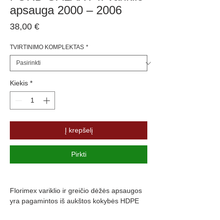
apsauga 2000 – 2006
Price
38,00 €
TVIRTINIMO KOMPLEKTAS
*
Kiekis
*
Į krepšelį
Pirkti
Florimex variklio ir greičio dėžės apsaugos 
yra pagamintos iš aukštos kokybės HDPE 
(polietileno) medžiagos, kuri užtikrina ne tik 