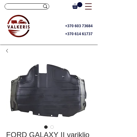
+370 603 73684
+370 614 61737
FORD GALAXY II variklio