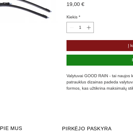
Price
19,00 €
Kiekis
*
Į k
Valytuvai GOOD RAIN - tai naujos ka
patrauklus dizainas padeda valytuvam
formos, kas užtikrina maksimalų st
padengta specialia danga, kuri slopi
PIE MUS
PIRKĖJO PASKYRA