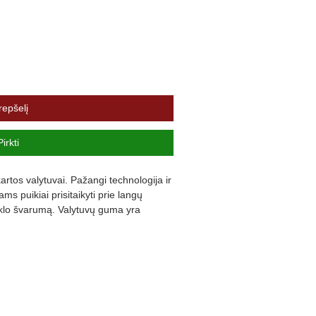
repšelį
Pirkti
rtos valytuvai. Pažangi technologija ir 
s puikiai prisitaikyti prie langų 
iklo švarumą. Valytuvų guma yra 
ną triukšmą ir užtikrina komfortą.