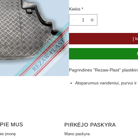
Kiekis
*
Į k
Pagrindinės "Rezaw-Plast" plastikin
Atsparumus vandeniui, purvui 
Pasikeitus temperatūrai išlieka 
Pagamintas iš polietileno
Turi gofruotą paviršių
Aukštas 4,5 cm kraštas apsaugo 
PIE MUS
PIRKĖJO PASKYRA
ie įmonę
Mano paskyra