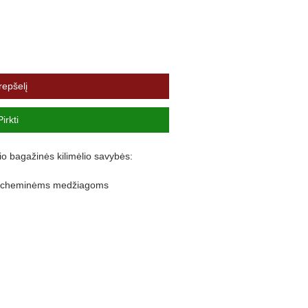
repšelį
Pirkti
io bagažinės kilimėlio savybės:
ir cheminėms medžiagoms
lankstus
nuo purvo išsiliejimo