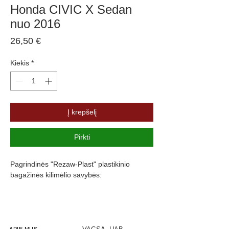
Honda CIVIC X Sedan
nuo 2016
Price
26,50 €
Kiekis
*
Į krepšelį
Pirkti
Pagrindinės "Rezaw-Plast" plastikinio
bagažinės kilimėlio savybės:
Atsparumus vandeniui, purvui ir
cheminėms medžiagoms
Pasikeitus temperatūrai išlieka lankstus
Pagamintas iš polietileno