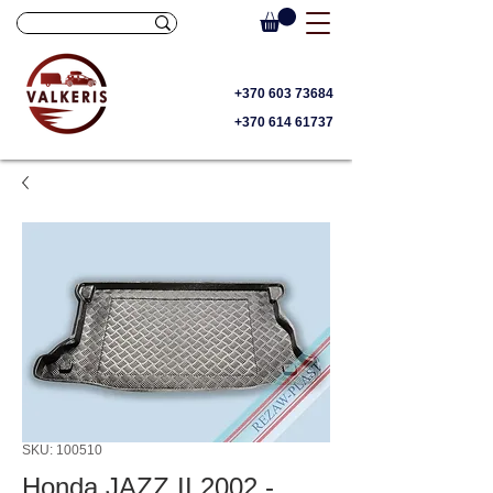
+370 603 73684
+370 614 61737
SKU: 100510
Honda JAZZ II 2002 -