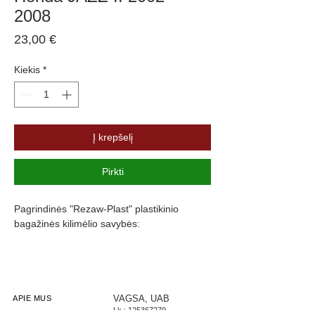
2008
Price
23,00 €
Kiekis
*
Į krepšelį
Pirkti
Pagrindinės "Rezaw-Plast" plastikinio
bagažinės kilimėlio savybės:
Atsparumus vandeniui, purvui ir
cheminėms medžiagoms
Pasikeitus temperatūrai išlieka lankstus
Pagamintas iš polietileno
VAGSA, UAB
APIE MUS
Į.k.:
125367279
Turi gofruotą paviršių