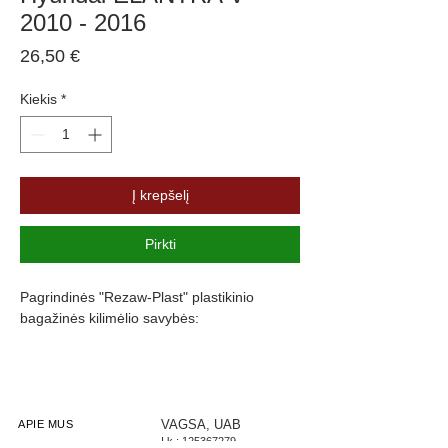
2010 - 2016
Price
26,50 €
Kiekis
*
Į krepšelį
Pirkti
Pagrindinės "Rezaw-Plast" plastikinio
bagažinės kilimėlio savybės:
Atsparumus vandeniui, purvui ir
cheminėms medžiagoms
Pasikeitus temperatūrai išlieka lankstus
Pagamintas iš polietileno
VAGSA, UAB
APIE MUS
Į.k.:
125367279
Turi gofruotą paviršių