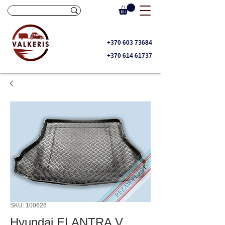
+370 603 73684
+370 614 61737
SKU: 100626
Hyundai ELANTRA V