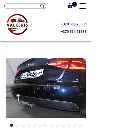
+370 603 73684
+370 614 61737