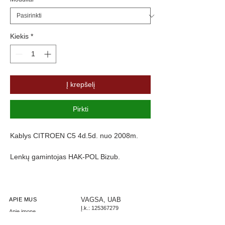
Kiekis
*
Į krepšelį
Pirkti
Kablys CITROEN C5 4d.5d. nuo 2008m.
Lenkų gamintojas HAK-POL Bizub.
KABLIO KAINA NURODYTA BE MODULIO
IR SU VARŽTAIS PRISUKAMU ANTGALIU.
Universali elektros instaliacija 7 kontaktų +
50eur, 13 kontaktų + 65 eur
VAGSA, UAB
APIE MUS
Į.k.:
125367279
PREKĖS SAVYBĖS
Apie įmonę
PVM: LT253672716
Maksimali priekabos masė kg
Parašykite mums
LT267300010002444085