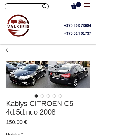
+370 603 73684
+370 614 61737
Kablys CITROEN C5
4d.5d.nuo 2008
Price
150,00 €
Moduliai
*