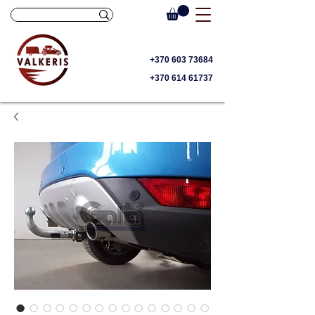
+370 603 73684
+370 614 61737