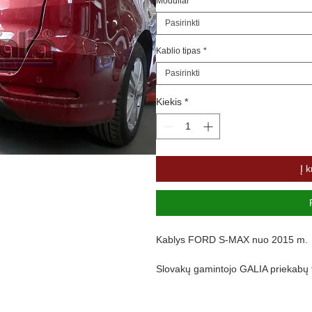
Moduliai
*
Pasirinkti
Kablio tipas
*
Pasirinkti
Kiekis
*
Į k
Kablys FORD S-MAX nuo 2015 m.
Slovakų gamintojo GALIA priekabų te
gamybos technologija, visi gaminiai 
korozijai.