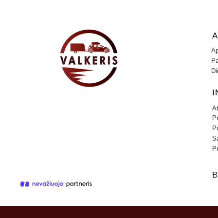
A
Ap
Pa
Di
I
A
P
P
Są
Pr
B