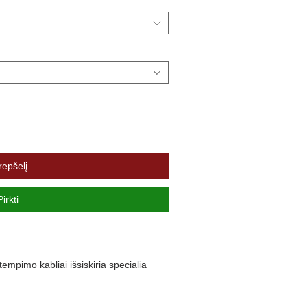
repšelį
Pirkti
mpimo kabliai išsiskiria specialia
cinkuoti, todėl gaminiai atsparesni