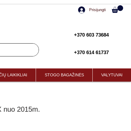
Prisijungti
+370 603 73684
+370 614 61737
IŲ LAIKIKLIAI
STOGO BAGAŽINĖS
VALYTUVAI
 nuo 2015m.