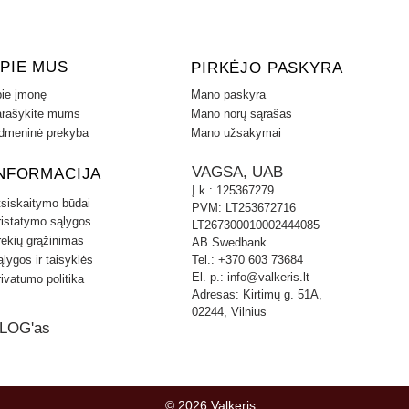
GALIA inžinieriai sukūrė itin papras
technologiją. Nuimant ar uždedant 
nereikės naudoti jokių įrankių ar p
PIE MUS
PIRKĖJO PASKYRA
specialiu guminiu dangteliu.
ie įmonę
Mano paskyra
rašykite mums
Mano norų sąrašas
KABLIO KAINA NURODYTA BE MO
dmeninė prekyba
Mano užsakymai
ANTGALIU.
Nuimamo kablio su rankena kaina +
VAGSA, UAB
NFORMACIJA
Universali elektros instaliacija 7 k
Į.k.: 125367279
PREKĖS SAVYBĖS
tsiskaitymo būdai
PVM: LT253672716
Maksimali priekabos masė kg 2000
ristatymo sąlygos
LT267300010002444085
Vertikali apkrova kg 90
rekių grąžinimas
AB Swedbank
Bamperio nuėmimas TAIP
lygos ir taisyklės
Tel.: +370 603 73684
Bamperio pjovimas TAIP
El. p.:
info@valkeris.lt
ivatumo politika
Pjovimas vizualiai nematomas
Adresas: Kirtimų g. 51A,
02244, Vilnius
LOG'as
© 2026 Valkeris