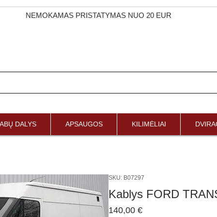
NEMOKAMAS PRISTATYMAS NUO 20 EUR
ABŲ DALYS
APSAUGOS
KILIMĖLIAI
DVIRAČ
SKU: B07297
Kablys FORD TRANS
Price
140,00 €