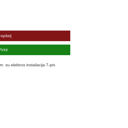
repšelį
Pirkti
u elektros instaliacija 7-pin.
kg 2800
kg 112
as NE
as NE