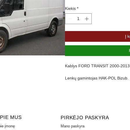
Kiekis
*
Į k
Kablys FORD TRANSIT 2000-2013m. s
Lenkų gamintojas HAK-POL Bizub.
PREKĖS SAVYBĖS
Maksimali priekabos masė 
Vertikali apkrova 
Bamperio nuėmim
Bamperio pjovim
PIE MUS
PIRKĖJO PASKYRA
ie įmonę
Mano paskyra