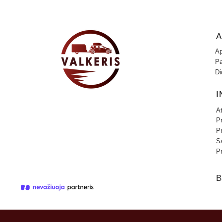
A
Ap
Pa
Di
I
A
P
P
Są
Pr
B