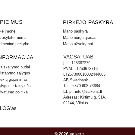
pirštinių.Nuėmus kablį anga uždeng
KABLIO KAINA NURODYTA BE MO
ANTGALIU.
PIE MUS
PIRKĖJO PASKYRA
Nuimamo kablio su rankena kaina +
ie įmonę
Mano paskyra
Universali elektros instaliacija 7 k
rašykite mums
Mano norų sąrašas
dmeninė prekyba
Mano užsakymai
PREKĖS SAVYBĖS
Maksimali priekabos masė kg 2000
VAGSA, UAB
NFORMACIJA
Vertikali apkrova kg 100
Į.k.: 125367279
Bamperio nuėmimas TAIP
tsiskaitymo būdai
PVM: LT253672716
Bamperio pjovimas TAIP
ristatymo sąlygos
LT267300010002444085
Pjovimas vizualiai nematomas
rekių grąžinimas
AB Swedbank
lygos ir taisyklės
Tel.: +370 603 73684
El. p.:
info@valkeris.lt
ivatumo politika
Adresas: Kirtimų g. 51A,
02244, Vilnius
LOG'as
© 2026 Valkeris