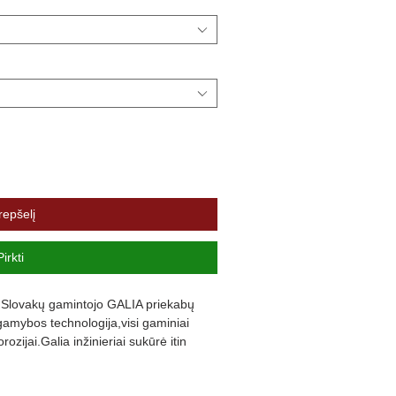
repšelį
Pirkti
lovakų gamintojo GALIA priekabų
 gamybos technologija,visi gaminiai
ozijai.Galia inžinieriai sukūrė itin
 kablių technologiją.Nuimant ar
angų,nereikės naudoti jokių įrankių ar