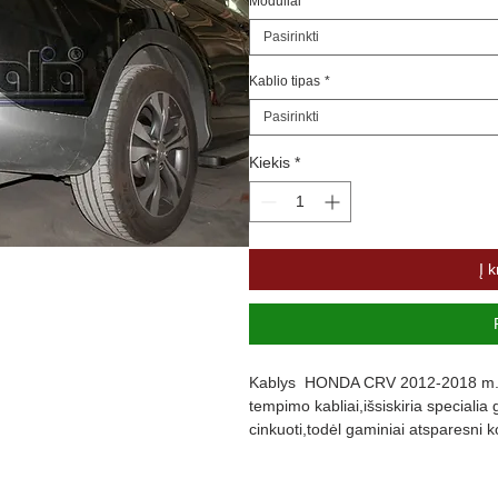
Moduliai
*
Pasirinkti
Kablio tipas
*
Pasirinkti
Kiekis
*
Į k
Kablys HONDA CRV 2012-2018 m.S
tempimo kabliai,išsiskiria specialia
cinkuoti,todėl gaminiai atsparesni kor
paprastą saugią, ir lengvą nuimamų
uždedant kablį reikės minimalų past