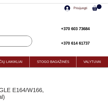
Prisijungti
+370 603 73684
+370 614 61737
IŲ LAIKIKLIAI
STOGO BAGAŽINĖS
VALYTUVAI
GLE E164/W166,
l)