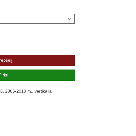
repšelį
Pirkti
2005-2019 m., vertikaliai
mpimo kabliai išsiskiria specialia
cinkuoti, todėl gaminiai atsparesni
tą, saugią, ir lengvą nuimamų kablių