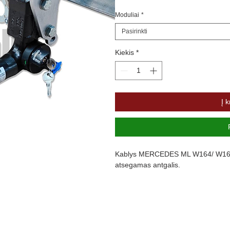
Moduliai
*
Pasirinkti
Kiekis
*
Į k
Kablys MERCEDES ML W164/ W166, 
atsegamas antgalis.
Slovakų gamintojo GALIA priekabų te
gamybos technologija, visi gaminiai 
korozijai.
GALIA inžinieriai sukūrė itin papras