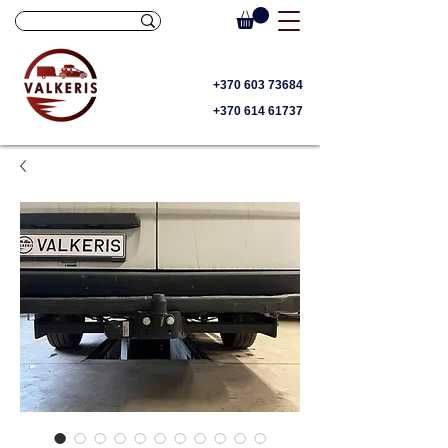
+370 603 73684
+370 614 61737