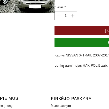
Kiekis
*
Į k
Kablys NISSAN X-TRAIL 2007-2014m. 
Lenkų gamintojas HAK-POL Bizub.
PREKĖS SAVYBĖS
Maksimali priekabos masė 
Vertikali apkrova 
Bamperio nuėmima
Bamperio pjovim
PIE MUS
PIRKĖJO PASKYRA
ie įmonę
Mano paskyra