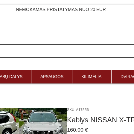
NEMOKAMAS PRISTATYMAS NUO 20 EUR
ABŲ DALYS
APSAUGOS
KILIMĖLIAI
DVIRAČ
SKU: A17556
Kablys NISSAN X-T
Price
160,00 €