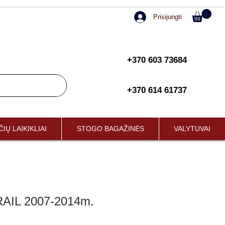
Prisijungti
+370 603 73684
+370 614 61737
IŲ LAIKIKLIAI
STOGO BAGAŽINĖS
VALYTUVAI
RAIL 2007-2014m.