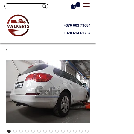
+370 603 73684
+370 614 61737