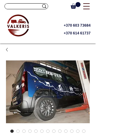
+370 603 73684
+370 614 61737