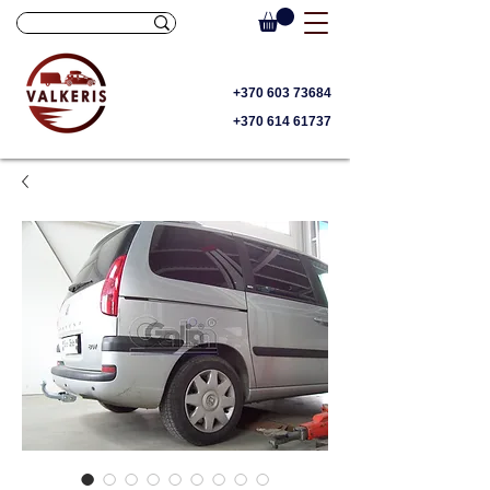
+370 603 73684
+370 614 61737