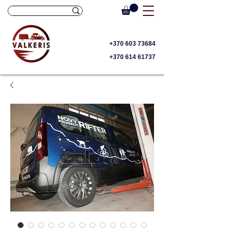
+370 603 73684
+370 614 61737