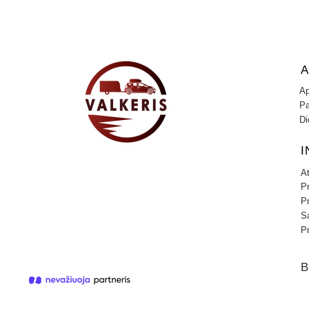
A
Ap
Pa
Di
I
A
P
P
Są
Pr
B