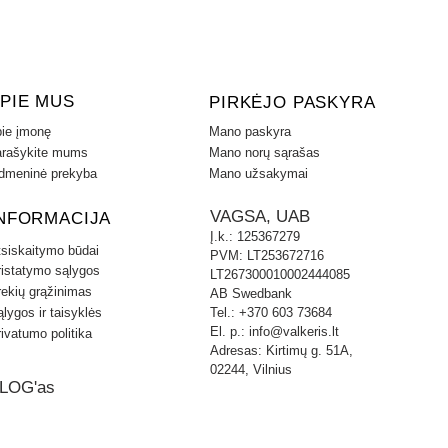
korozijai.
GALIA inžinieriai sukūrė itin papras
technologiją. Nuimant ar uždedant 
nereikės naudoti jokių įrankių ar p
PIE MUS
PIRKĖJO PASKYRA
specialiu guminiu dangteliu.
ie įmonę
Mano paskyra
rašykite mums
Mano norų sąrašas
KABLIO KAINA NURODYTA BE MO
dmeninė prekyba
Mano užsakymai
ANTGALIU.
Nuimamo kablio su rankena kaina +
VAGSA, UAB
NFORMACIJA
Universali elektros instaliacija 7 k
Į.k.: 125367279
tsiskaitymo būdai
PVM: LT253672716
PREKĖS SAVYBĖS
ristatymo sąlygos
LT267300010002444085
Maksimali priekabos masė: 2000 k
rekių grąžinimas
AB Swedbank
Vertikali apkrova: 100 kg
lygos ir taisyklės
Tel.: +370 603 73684
Bamperio nuėmimas: TAIP
El. p.:
info@valkeris.lt
ivatumo politika
Bamperio pjovimas: TAIP
Adresas: Kirtimų g. 51A,
Pjovimas vizualiai ne matomas
02244, Vilnius
LOG'as