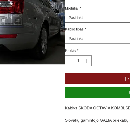
Moduliai
*
Pasirinkti
Kablio tipas
*
Pasirinkti
Kiekis
*
Į k
Kablys SKODA OCTAVIA KOMBI,S
Slovakų gamintojo GALIA priekabų te
gamybos technologija, visi gaminiai 