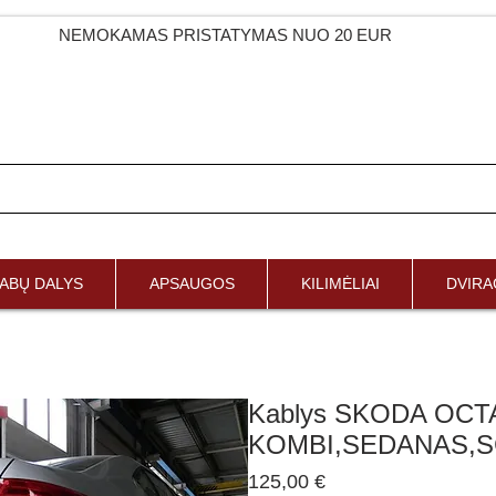
NEMOKAMAS PRISTATYMAS NUO 20 EUR
ABŲ DALYS
APSAUGOS
KILIMĖLIAI
DVIRAČ
Kablys SKODA OCT
KOMBI,SEDANAS,S
Price
125,00 €