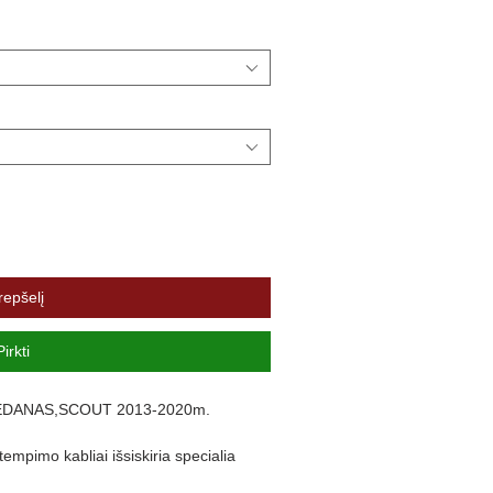
repšelį
Pirkti
EDANAS,SCOUT 2013-2020m.
mpimo kabliai išsiskiria specialia
cinkuoti, todėl gaminiai atsparesni