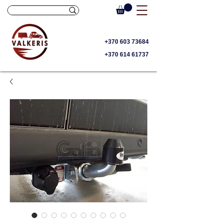
+370 603 73684
+370 614 61737