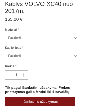
Kablys VOLVO XC40 nuo
2017m.
Price
165,00 €
Moduliai
*
Kablio tipas
*
Kiekis
*
Tik pagal išankstinį užsakymą. Prekės
pristatymas gali užtrukti iki 4 savaičių.
Išankstinis užsakymas