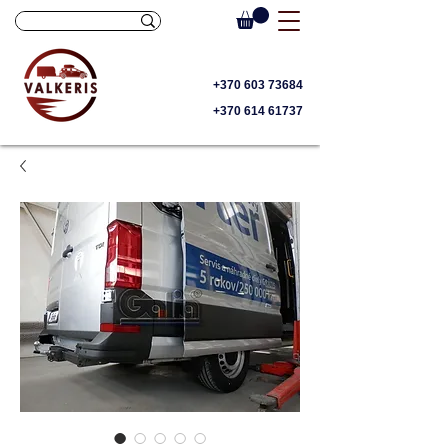
+370 603 73684
+370 614 61737