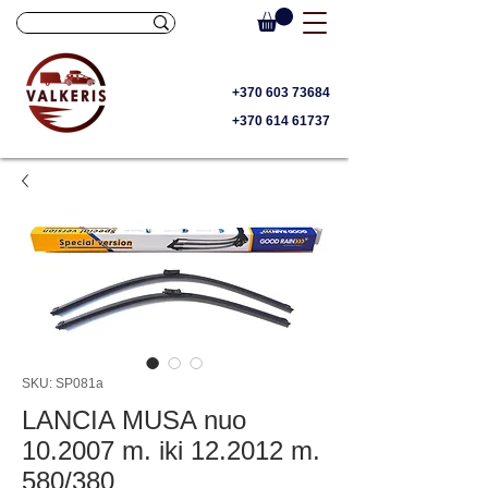
+370 603 73684
+370 614 61737
SKU: SP081a
LANCIA MUSA nuo
10.2007 m. iki 12.2012 m.
580/380