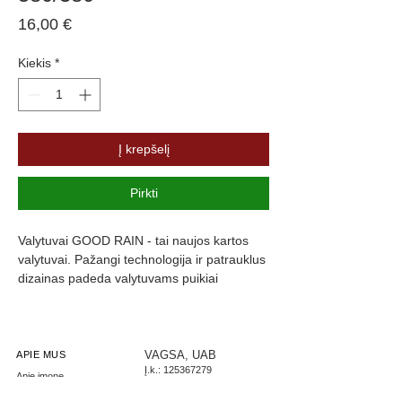
Price
16,00 €
Kiekis
*
Į krepšelį
Pirkti
Valytuvai GOOD RAIN - tai naujos kartos 
valytuvai. Pažangi technologija ir patrauklus 
dizainas padeda valytuvams puikiai 
prisitaikyti prie langų formos, kas užtikrina 
maksimalų stiklo švarumą. Valytuvų guma 
yra padengta specialia danga, kuri slopiną 
triukšmą ir užtikrina komfortą.
VAGSA, UAB
APIE MUS
Į.k.:
125367279
Apie įmonę
PVM: LT253672716
Parašykite mums
LT267300010002444085