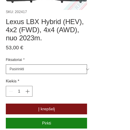
SKU: 202417
Lexus LBX Hybrid (HEV),
4x2 (FWD), 4x4 (AWD),
nuo 2023m.
Price
53,00 €
Fiksatoriai
*
Kiekis
*
Į krepšelį
Pirkti