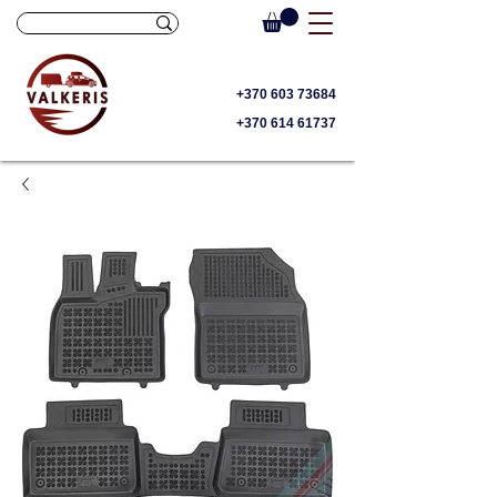
+370 603 73684
+370 614 61737