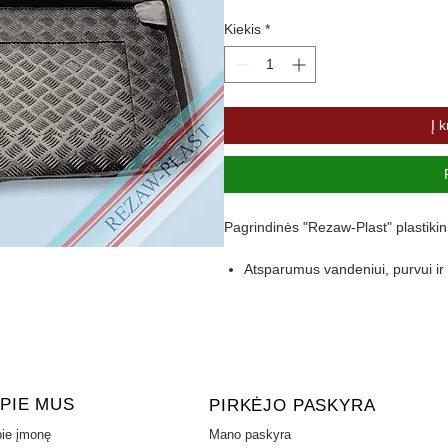
Kiekis
*
Į k
Pagrindinės "Rezaw-Plast" plastikin
Atsparumus vandeniui, purvui 
Pasikeitus temperatūrai išlieka 
Pagamintas iš polietileno
Turi gofruotą paviršių
Aukštas 4,5 cm kraštas apsaugo 
PIE MUS
PIRKĖJO PASKYRA
ie įmonę
Mano paskyra