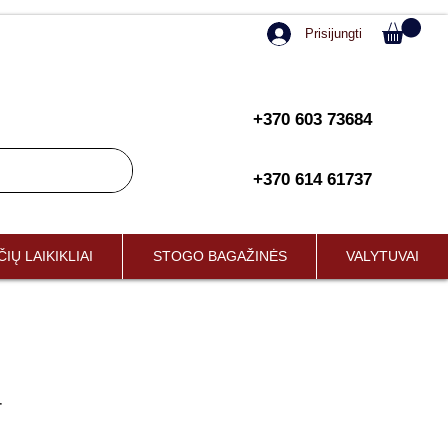
Prisijungti
+370 603 73684
+370 614 61737
IŲ LAIKIKLIAI
STOGO BAGAŽINĖS
VALYTUVAI
4