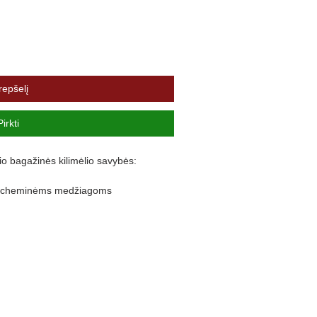
repšelį
Pirkti
io bagažinės kilimėlio savybės:
ir cheminėms medžiagoms
lankstus
nuo purvo išsiliejimo