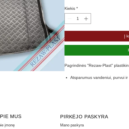
Kiekis
*
Į k
Pagrindinės "Rezaw-Plast" plastikin
Atsparumus vandeniui, purvui 
Pasikeitus temperatūrai išlieka 
Pagamintas iš polietileno
Turi gofruotą paviršių
Aukštas 4,5 cm kraštas apsaugo 
PIE MUS
PIRKĖJO PASKYRA
ie įmonę
Mano paskyra