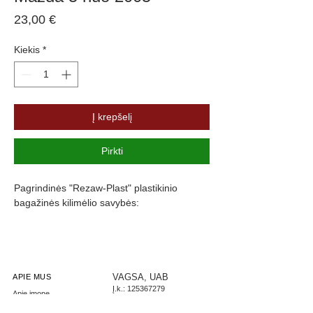
Price
23,00 €
Kiekis
*
Į krepšelį
Pirkti
Pagrindinės "Rezaw-Plast" plastikinio
bagažinės kilimėlio savybės:
Atsparumus vandeniui, purvui ir
cheminėms medžiagoms
Pasikeitus temperatūrai išlieka lankstus
Pagamintas iš polietileno
VAGSA, UAB
APIE MUS
Į.k.:
125367279
Turi gofruotą paviršių
Apie įmonę
PVM: LT253672716
Aukštas 4,5 cm kraštas apsaugo nuo
Parašykite mums
LT267300010002444085